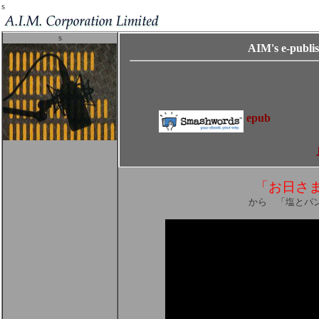
s
s
AIM's e-publi
epub
「お日さ
から 「塩とパ