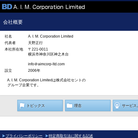
会社概要
社名
A. I. M. Corporation Limited
代表者
天野正行
本社所在地
〒221-0011
横浜市神奈川区神之木台
info＠aimcorp-ltd.com
設立
2006年
A. I. M. Corporation Limitedは株式会社セントの
グループ企業です。
トピックス
理念
サービス
プライバシーポリシー
特定商取引法に関する記述