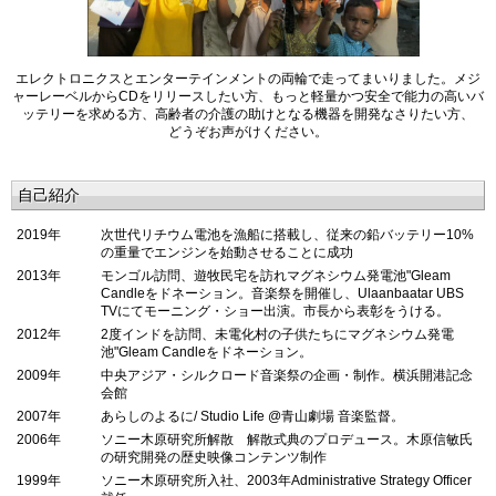
エレクトロニクスとエンターテインメントの両輪で走ってまいりました。メジ
ャーレーベルからCDをリリースしたい方、もっと軽量かつ安全で能力の高いバ
ッテリーを求める方、高齢者の介護の助けとなる機器を開発なさりたい方、
どうぞお声がけください。
自己紹介
2019年
次世代リチウム電池を漁船に搭載し、従来の鉛バッテリー10%
の重量でエンジンを始動させることに成功
2013年
モンゴル訪問、遊牧民宅を訪れマグネシウム発電池"Gleam
Candleをドネーション。音楽祭を開催し、Ulaanbaatar UBS
TVにてモーニング・ショー出演。市長から表彰をうける。
2012年
2度インドを訪問、未電化村の子供たちにマグネシウム発電
池"Gleam Candleをドネーション。
2009年
中央アジア・シルクロード音楽祭の企画・制作。横浜開港記念
会館
2007年
あらしのよるに/ Studio Life @青山劇場 音楽監督。
2006年
ソニー木原研究所解散 解散式典のプロデュース。木原信敏氏
の研究開発の歴史映像コンテンツ制作
1999年
ソニー木原研究所入社、2003年Administrative Strategy Officer