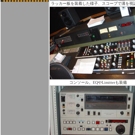
ラッカー板を装着した様子、スコープで溝を視
コンソール。EQやLimitterも装備