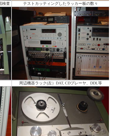
認検査
テストカッティングしたラッカー板の数々
周辺機器ラック(左）DAT, CDプレーヤ、DDL等