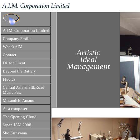
A.I.M. Corporation Limited
Company Profile
What's AIM
Artistic
Contact
Ideal
DL for Client
Management
Beyond the Battery
Fluctus
Central Asia & SilkRoad
Music Fes.
Masamichi Amano
As a composer
The Opening Cloud
Japan JAM 2008
Sho Kuriyama