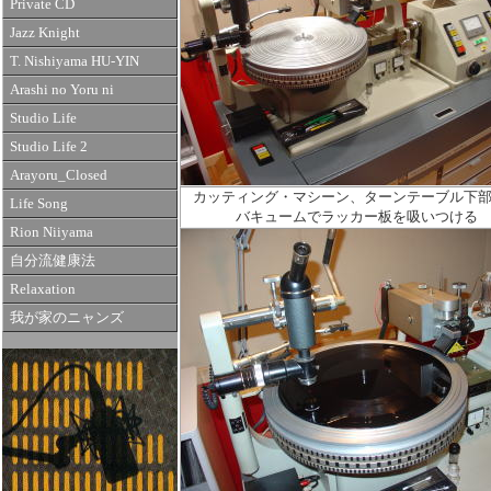
Private CD
Jazz Knight
T. Nishiyama HU-YIN
Arashi no Yoru ni
Studio Life
Studio Life 2
Arayoru_Closed
カッティング・マシーン、ターンテーブル下
Life Song
バキュームでラッカー板を吸いつける
Rion Niiyama
自分流健康法
Relaxation
我が家のニャンズ