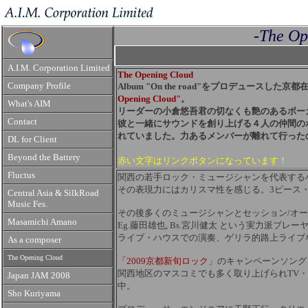
-The Op
A.I.M. Corporation Limited
The Opening Cloud
Company Profile
Album "On the road"をプロデュース
Opening Cloud
"
。
What's AIM
リーダーの小倉悠吾君の切なくも艶のあるボー
Contact
彼と一緒にサウンドを創り上げる４人の仲間の
れていました。力あるメンバーが離れて行った
DL for Client
Beyond the Battery
赤い文字はリンクボタンになっています！
Fluctus
関西の若手ロック・ミュージシャンを代表する
その表現力にはカリスマ性を感じる。3ピース
Central Asia & SilkRoad
Music Fes.
その後多くのミュージシャンとセッション/オーディ
Masamichi Amano
Eg.藤田雄也, Bs.宮川健太 という実力派プレーヤ
ライブ・ハウスでの演奏、ゲリラ的路上ライブ
As a composer
The Opening Cloud
「2009京都新旬ロック」
のキャンペーンソング
関西地区のマスコミでも多く取り上げられTV
Japan JAM 2008
中。
Sho Kuriyama