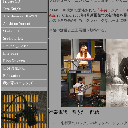
プロデューサ・エンジニアに天野正行、クリエ
Private CD
Jazz Knight
2009年3月横浜で開催された
「中央アジア・シ
Asia"
(←Click; 2008年8月新風館での初演奏を
T. Nishiyama HU-YIN
ルの小倉悠吾が担当、クラシックなホールに熱
Arashi no Yoru ni
今後の活躍と全国展開を期待する。
Studio Life
Studio Life 2
Arayoru_Closed
Life Song
Rion Niiyama
自分流健康法
Relaxation
我が家のニャンズ
携帯電話「着うた」配信
「2009京都新旬ロック」のキャンペーンソング