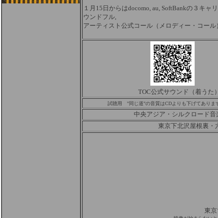
１月15日からはdocomo, au, SoftBank
ウンドフル,
アーティスト公式コール（メロディー・コール
TOC公式サウンド（着
試聴用 "同じ道"の音質はCDよりも下げてあり
中央アジア・シルクロード音
東京下北沢屋根裏・六本木
東京