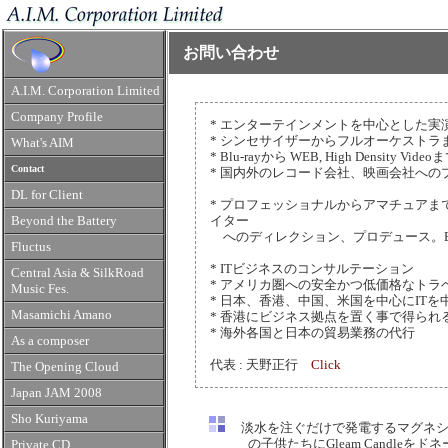
お問い合わせ
A.I.M. Corporation Limited
Company Profile
* エンターテインメントを中心とした
* シンセサイザーからフルオーケストラ
What's AIM
* Blu-rayから WEB, High Densi
Contact
* 国内外のレコード会社、映画会社への
DL for Client
* プロフェッショナルからアマチュア
Beyond the Battery
イター
へのディレクション、プロデュース。Blu
Fluctus
* ITビジネスのコンサルテーション
Central Asia & SilkRoad
* アメリカ圏への安全かつ低価格なト
Music Fes.
* 日本、香港、中国、米国を中心にIT
Masamichi Amano
* 香港にビジネス拠点を置く事で得ら
* 海外各国と日本の貿易業務の代行
As a composer
代表 : 天野正行
Click
The Opening Cloud
Japan JAM 2008
Sho Kuriyama
淡水を注ぐだけで発電するマグネシ
の子供たちにGleam Candleをド
Private CD