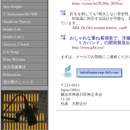
https://youtu.be/FL94u_XO5ew
Jazz Knight
釘をを刺しても7発火しない安全性
T. Nishiyama HU-YIN
対低温に対応する設計が可能な、新リ
Arashi no Yoru ni
ています。
AIM_Dr. Oz's wonder battery_s.pdf
Studio Life
Studio Life 2
おしゃれな重ね着感覚で、洋服
「ミカバンド」の開発製造
販
Arayoru_Closed
http://www.g4d.xyz/
Life Song
まずは、メールでお気軽にご連絡くださ
Rion Niiyama
自分流健康法
Relaxation
我が家のニャンズ
〒221-0011
Japan Office
横浜市神奈川区神之木台
11-29
代表 天野正行