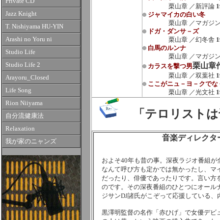
Private CD
栗山章 ／新評論
1
Jazz Knight
ジャマイカの白い冬
栗山章 ／マガジ
T. Nishiyama HU-YIN
ドガ・ダンサ－ズ
Arashi no Yoru ni
栗山章 ／幻冬舎
1
白馬のルンナ
Studio Life
栗山章 ／マガジ
Studio Life 2
栗山章
カラスを撃つ男
栗山章 ／双葉社
1
Arayoru_Closed
ここがニュ－ヨ－クでな
Life Song
栗山章 ／光文社
1
Rion Niiyama
「テロリストは
自分流健康法
Relaxation
音楽ディレクタ
我が家のニャンズ
およそ40年も昔の事。深夜ラジオ番組が
なんて呼び方も定かでは無かったし、マ
だったり、俳優であったりです。言い方
のです。その深夜番組のひとつにオール
ジサンDJ諸氏がこぞって応援している
黒澤明監督の名作「赤ひげ」で女優デビ