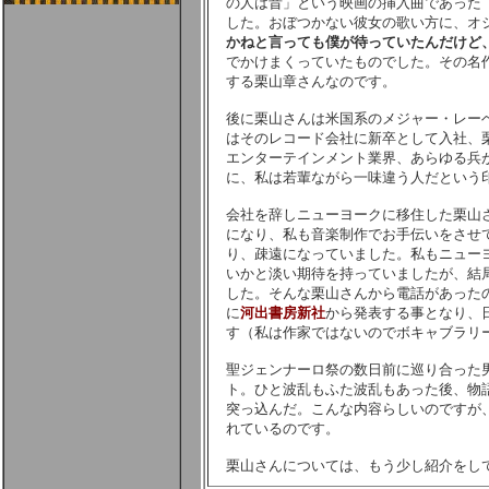
の人は昔」という映画の挿入曲であった
した。おぼつかない彼女の歌い方に、オジ
かねと言っても僕が待っていたんだけど
でかけまくっていたものでした。その名
する栗山章さんなのです。
後に栗山さんは米国系のメジャー・レー
はそのレコード会社に新卒として入社、
エンターテインメント業界、あらゆる兵
に、私は若輩ながら一味違う人だという
会社を辞しニューヨークに移住した栗山
になり、私も音楽制作でお手伝いをさせて
り、疎遠になっていました。私もニュー
いかと淡い期待を持っていましたが、結
した。そんな栗山さんから電話があったの
に
河出書房新社
から発表する事となり、
す（私は作家ではないのでボキャブラリ
聖ジェンナーロ祭の数日前に巡り合った
ト。ひと波乱もふた波乱もあった後、物語
突っ込んだ。こんな内容らしいのですが
れているのです。
栗山さんについては、もう少し紹介をし