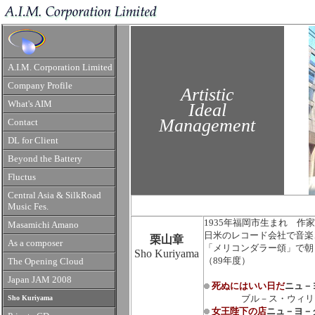
A.I.M. Corporation Limited
Company Profile
Artistic
What's AIM
Ideal
Management
Contact
DL for Client
Beyond the Battery
Fluctus
Central Asia & SilkRoad
Music Fes.
1935年福岡市生まれ 作
Masamichi Amano
日米のレコード会社で音楽
栗山章
As a composer
「メリコンダラー頌」で朝
Sho Kuriyama
（89年度）
The Opening Cloud
Japan JAM 2008
死ぬにはいい日だ
ニュ－
ブル－ス・ウィリ
Sho Kuriyama
女王陛下の店
ニュ－ヨ－