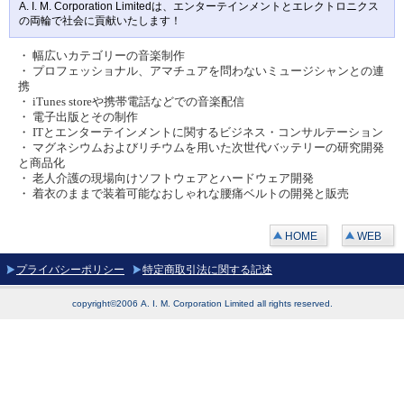
A. I. M. Corporation Limitedは、エンターテインメントとエレクトロニクス
の両輪で社会に貢献いたします！
・ 幅広いカテゴリーの音楽制作
・ プロフェッショナル、アマチュアを問わないミュージシャンとの連
携
・ iTunes storeや携帯電話などでの音楽配信
・ 電子出版とその制作
・ ITとエンターテインメントに関するビジネス・コンサルテーション
・ マグネシウムおよびリチウムを用いた次世代バッテリーの研究開発
と商品化
・ 老人介護の現場向けソフトウェアとハードウェア開発
・ 着衣のままで装着可能なおしゃれな腰痛ベルトの開発と販売
HOME
WEB
プライバシーポリシー
特定商取引法に関する記述
copyright©2006 A. I. M. Corporation Limited all rights reserved.